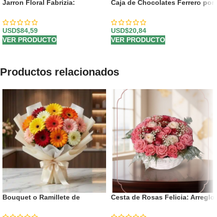
Jarron Floral Fabrizia:
Caja de Chocolates Ferrero por
Elegancia en Rosas Rosadas y
8 Unidades
Lirios 🤍
USD$
84,59
USD$
20,84
VER PRODUCTO
VER PRODUCTO
Productos relacionados
Bouquet o Ramillete de
Cesta de Rosas Felicia: Arreglo
Gerberas Multicolor
Premium con 21 Flores 🌹