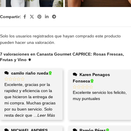
Compartir:
Solo los usuarios registrados que hayan comprado este producto
pueden hacer una valoración.
7 valoraciones en
Canasta Gourmet CAPRICE: Rosas Frescas,
Frutas y Vino ⚜️
camilo riaño rueda
Karen Penagos
Fonseca
Excelente, gracias por la
rapidez y eficiencia con la
Excelente servicio los felicito,
que hicieron la entrega de
muy puntuales
mi compra. Muchas gracias
por su buen servicio. Solo
resta decir que
...Leer Más
MICHAEL ANDRES
Ramón Pérez