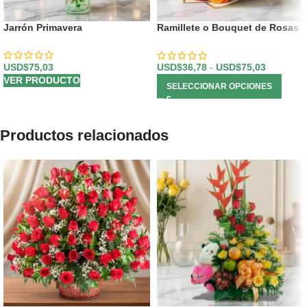
Jarrón Primavera
Ramillete o Bouquet de Rosas
Multicolor
USD$
75,03
USD$
36,78
-
USD$
75,03
VER PRODUCTO
SELECCIONAR OPCIONES
Productos relacionados