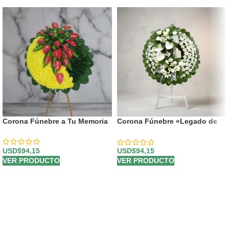
Corona Fúnebre a Tu Memoria
Corona Fúnebre «Legado de
Paz»: Un Homenaje Floral a
Mesha 🕊️
USD$
94,15
USD$
94,15
VER PRODUCTO
VER PRODUCTO