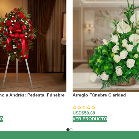
no a Andrés: Pedestal Fúnebre
Arreglo Fúnebre Claridad
️
USD$
50,69
VER PRODUCTO
TO