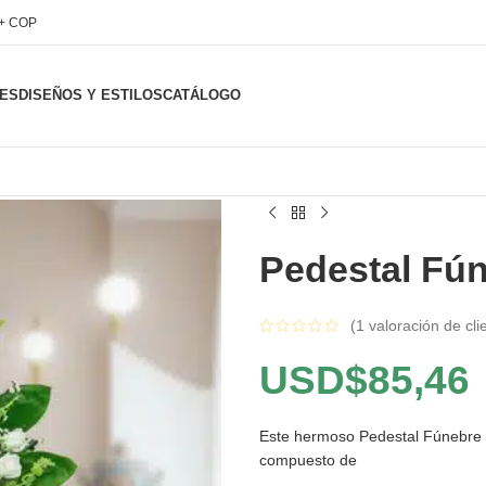
l+ COP
ES
DISEÑOS Y ESTILOS
CATÁLOGO
Pedestal Fún
(
1
valoración de cli
USD$
85,46
Este hermoso Pedestal Fúnebre N
compuesto de