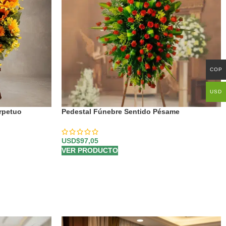
COP
USD
rpetuo
Pedestal Fúnebre Sentido Pésame
🕊️
USD$
97,05
VER PRODUCTO