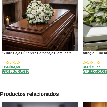
Cubre Caja Fúnebre: Homenaje Floral para
Arreglo Fúneb
Antonio 🕊️
Blancas y Liri
USD$
53,58
USD$
76,77
VER PRODUCTO
VER PRODUC
Productos relacionados