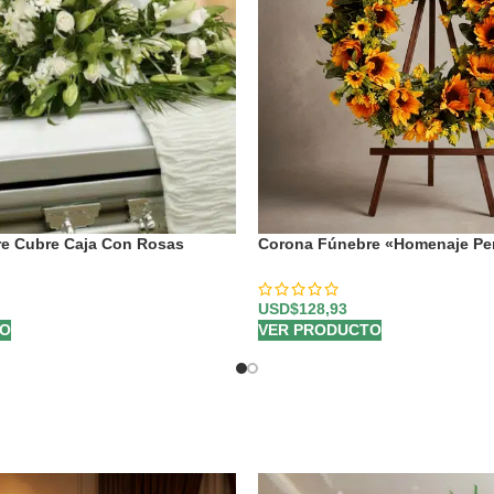
re Cubre Caja Con Rosas
Corona Fúnebre «Homenaje Pe
os
Abraham» para un Último Adiós 
USD$
128,93
TO
VER PRODUCTO