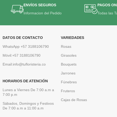
ENVÍOS SEGUROS
PAGOS ON
Informacion del Pedido
Todas las T
DATOS DE CONTACTO
VARIEDADES
WhatsApp +57 3188106790
Rosas
Móvil:+57 3188106790
Girasoles
Email:info@tufloristeria.co
Bouquets
Jarrones
HORARIOS DE ATENCIÓN
Fúnebres
Lunes a Viernes De 7:00 a.m a
Fruteros
7:00 p.m
Cajas de Rosas
Sábados, Domingos y Festivos
De 7:00 a.m a 11:00 a.m