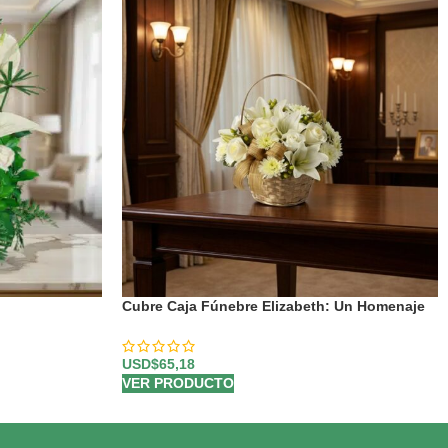
Cubre Caja Fúnebre Elizabeth: Un Homenaje
Floral de Respeto 🕊️
USD$
65,18
VER PRODUCTO