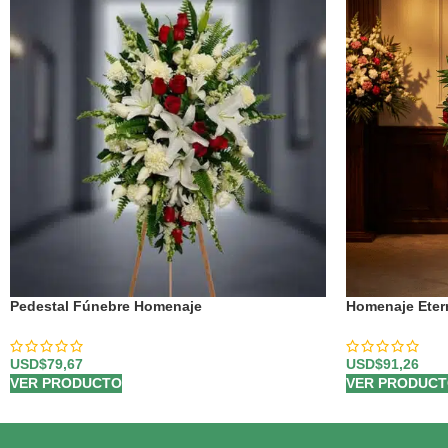
Pedestal Fúnebre Homenaje
Homenaje Eter
Personalizado 
USD$
79,67
USD$
91,26
VER PRODUCTO
VER PRODUC