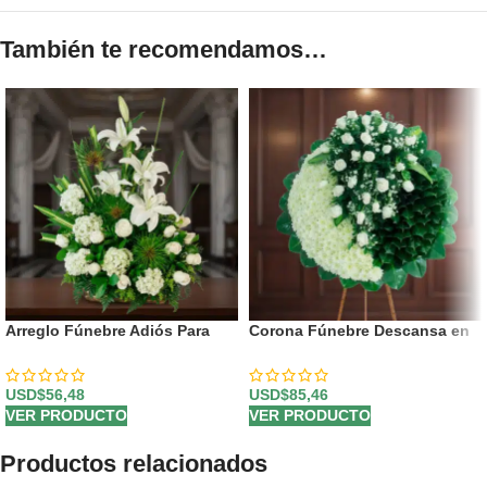
También te recomendamos…
Arreglo Fúnebre Adiós Para
Corona Fúnebre Descansa en
Siempre
Paz
USD$
56,48
USD$
85,46
VER PRODUCTO
VER PRODUCTO
Productos relacionados