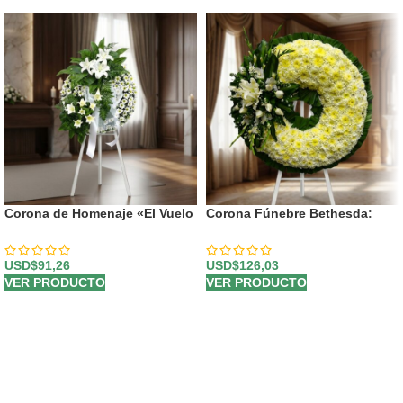
Corona de Homenaje «El Vuelo
Corona Fúnebre Bethesda:
de Uriel» 🕊️
Envío Urgente a Tanatorio 🕊️
USD$
91,26
USD$
126,03
VER PRODUCTO
VER PRODUCTO