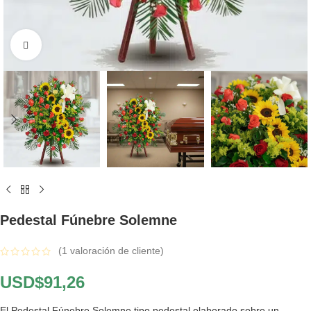
Click to enlarge
Pedestal Fúnebre Solemne
(
1
valoración de cliente)
USD$
91,26
El Pedestal Fúnebre Solemne tipo pedestal elaborado sobre un