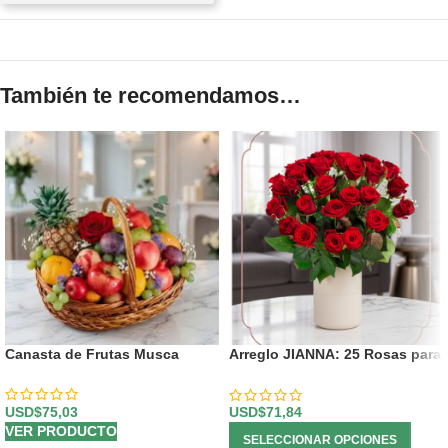
También te recomendamos…
Canasta de Frutas Musca
Arreglo JIANNA: 25 Rosas para
un Regalo Inolvidable 🌹
USD$
75,03
USD$
71,84
VER PRODUCTO
SELECCIONAR OPCIONES