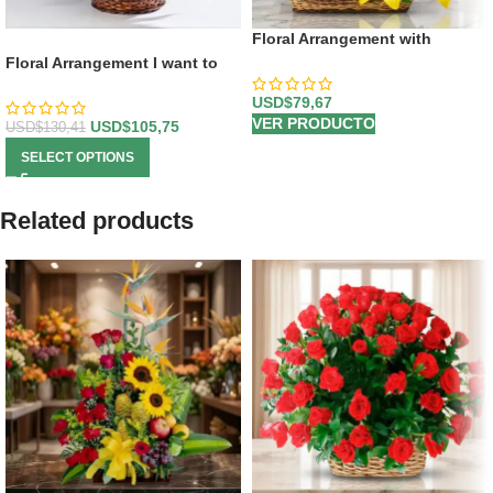
Floral Arrangement with
-19%
Capella Fruits
Floral Arrangement I want to
love you
USD$
79,67
VER PRODUCTO
USD$
105,75
USD$
130,41
SELECT OPTIONS
Related products