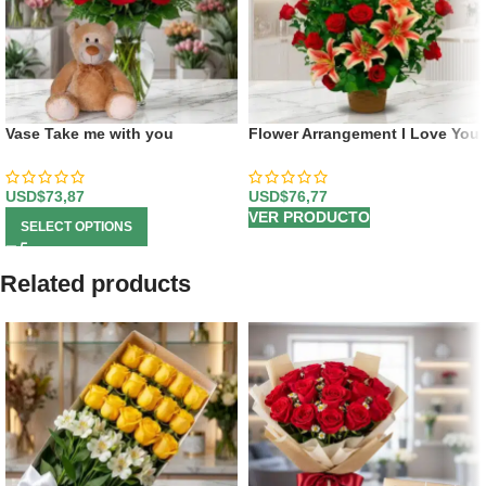
Vase Take me with you
Flower Arrangement I Love You
USD$
73,87
USD$
76,77
VER PRODUCTO
SELECT OPTIONS
Related products