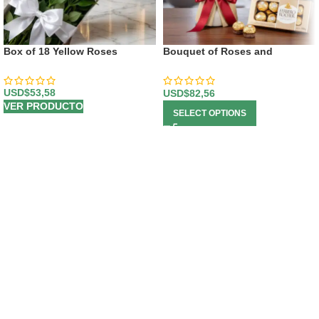
Box of 18 Yellow Roses
Bouquet of Roses and
Chocolates
USD$
53,58
USD$
82,56
VER PRODUCTO
SELECT OPTIONS