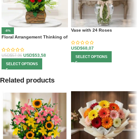
Vase with 24 Roses
-8%
Floral Arrangement Thinking of
You
USD$
68,07
USD$
53,58
USD$
57,96
SELECT OPTIONS
SELECT OPTIONS
Related products