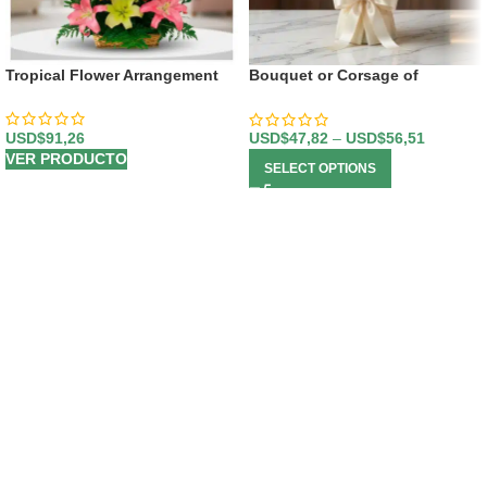
Tropical Flower Arrangement
Bouquet or Corsage of
Multicolored Gerberas
USD$
91,26
USD$
47,82
–
USD$
56,51
VER PRODUCTO
SELECT OPTIONS