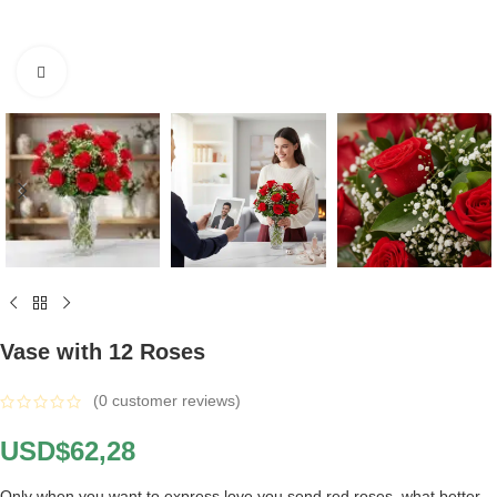
Click to enlarge
Vase with 12 Roses
(
0
customer reviews)
USD$
62,28
Only when you want to express love you send red roses, what better