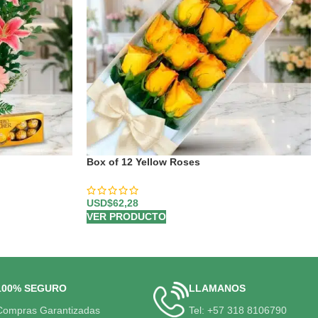
Box of 12 Yellow Roses
USD$
62,28
VER PRODUCTO
100% SEGURO
LLAMANOS
Compras Garantizadas
Tel: +57 318 8106790