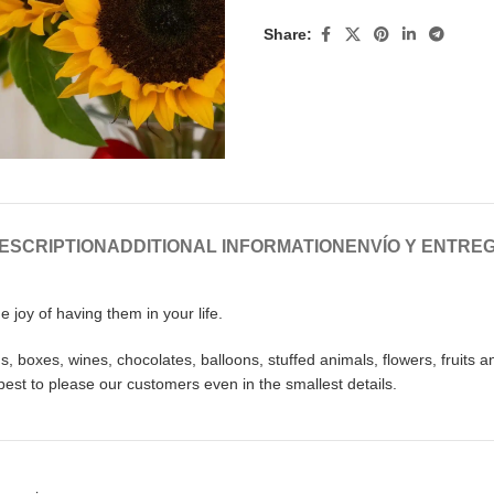
Share:
ESCRIPTION
ADDITIONAL INFORMATION
ENVÍO Y ENTRE
 joy of having them in your life.
 boxes, wines, chocolates, balloons, stuffed animals, flowers, fruits a
best to please our customers even in the smallest details.