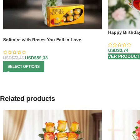
Happy Birthday
-18%
Solitaire with Roses You Fall in Love
USD$
3,74
VER PRODUC
USD$
59,38
USD$
72,45
SELECT OPTIONS
Related products