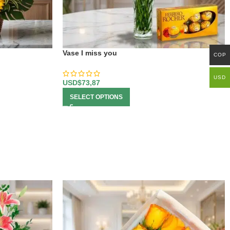
Vase I miss you
COP
USD
USD$
73,87
SELECT OPTIONS