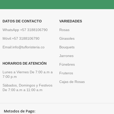
DATOS DE CONTACTO
VARIEDADES
WhatsApp +57 3188106790
Rosas
Móvil:+57 3188106790
Girasoles
Email:info@tufloristeria.co
Bouquets
Jarrones
HORARIOS DE ATENCIÓN
Fúnebres
Lunes a Viernes De 7:00 a.m a
Fruteros
7:00 p.m
Cajas de Rosas
Sábados, Domingos y Festivos
De 7:00 a.m a 11:00 a.m
Metodos de Pago: