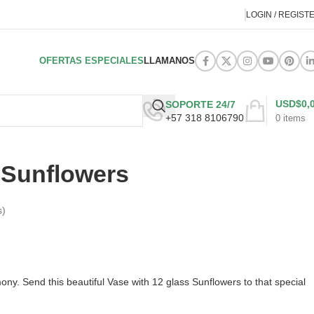
LOGIN / REGIST
OFERTAS ESPECIALES
LLAMANOS
USD$
0,
SOPORTE 24/7
+57 318 8106790
0
items
 Sunflowers
s)
ny. Send this beautiful Vase with 12 glass Sunflowers to that special