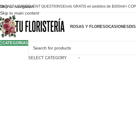
Skip to navigation
ONTACT US
FREQUENT QUESTIONS
Envío GRATIS en pedidos de $300mil+ COP
Skip to main content
ROSAS Y FLORES
OCASIONES
DI
CATEGORIAS
SELECT CATEGORY