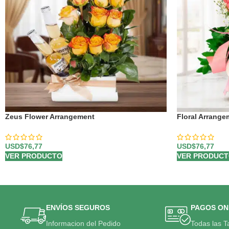
Zeus Flower Arrangement
Floral Arrange
USD$
76,77
USD$
76,77
VER PRODUCTO
VER PRODUC
ENVÍOS SEGUROS
PAGOS ON
Informacion del Pedido
Todas las T