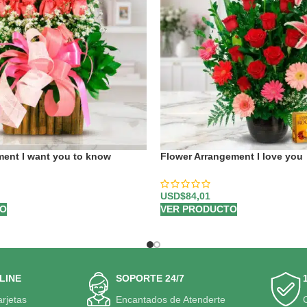
ment I want you to know
Flower Arrangement I love you
USD$
84,01
TO
VER PRODUCTO
LINE
SOPORTE 24/7
arjetas
Encantados de Atenderte