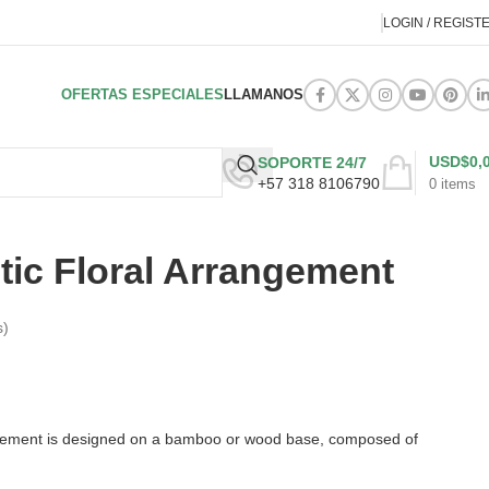
LOGIN / REGIST
OFERTAS ESPECIALES
LLAMANOS
USD$
0,
SOPORTE 24/7
+57 318 8106790
0
items
tic Floral Arrangement
s)
ngement is designed on a bamboo or wood base, composed of