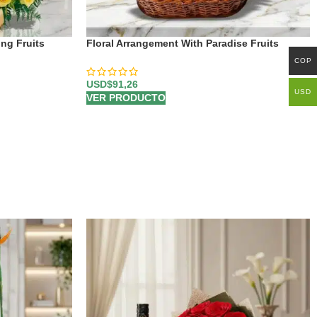
ng Fruits
Floral Arrangement With Paradise Fruits
COP
USD$
91,26
USD
VER PRODUCTO