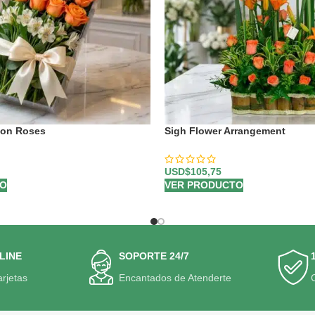
mon Roses
Sigh Flower Arrangement
USD$
105,75
TO
VER PRODUCTO
LINE
SOPORTE 24/7
arjetas
Encantados de Atenderte