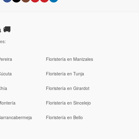
 🚚
es:
Pereira
Floristería en Manizales
Cúcuta
Floristería en Tunja
Chía
Floristería en Girardot
Montería
Floristería en Sincelejo
 Barrancabermeja
Floristería en Bello