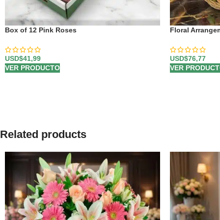
Box of 12 Pink Roses
Floral Arrange
USD$
41,99
USD$
76,77
VER PRODUCTO
VER PRODUC
Related products