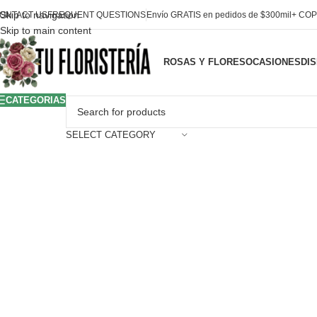
Skip to navigation
ONTACT US
FREQUENT QUESTIONS
Envío GRATIS en pedidos de $300mil+ COP
Skip to main content
ROSAS Y FLORES
OCASIONES
DI
CATEGORIAS
SELECT CATEGORY