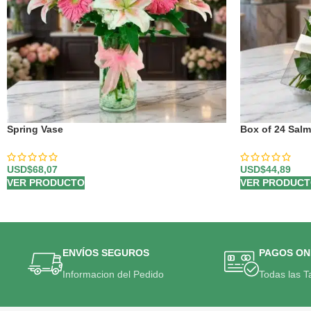
Spring Vase
Box of 24 Sal
USD$
68,07
USD$
44,89
VER PRODUCTO
VER PRODUC
ENVÍOS SEGUROS
PAGOS ON
Informacion del Pedido
Todas las T