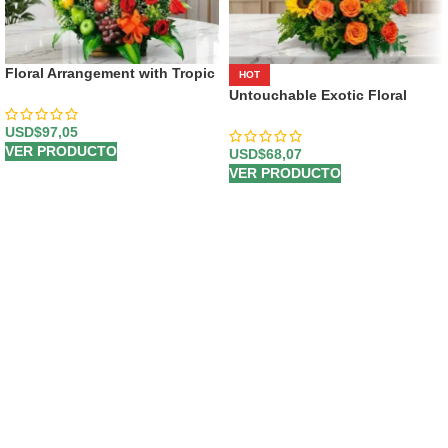
Floral Arrangement with Tropic
HOT
Fruits
Untouchable Exotic Floral
Arrangement
USD$
97,05
VER PRODUCTO
USD$
68,07
VER PRODUCTO