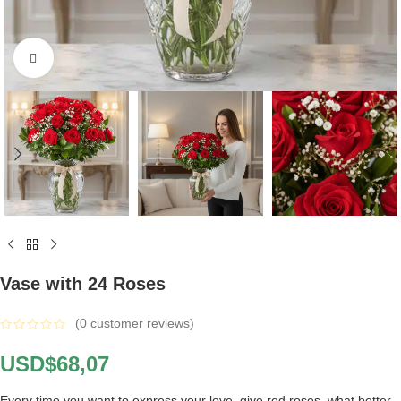
Click to enlarge
Vase with 24 Roses
(
0
customer reviews)
USD$
68,07
Every time you want to express your love, give red roses, what better