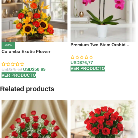
Premium Two Stem Orchid –
-36%
Deluxe
Columba Exotic Flower
Arrangement
USD$
76,77
VER PRODUCTO
USD$
50,69
USD$
79,69
VER PRODUCTO
Related products