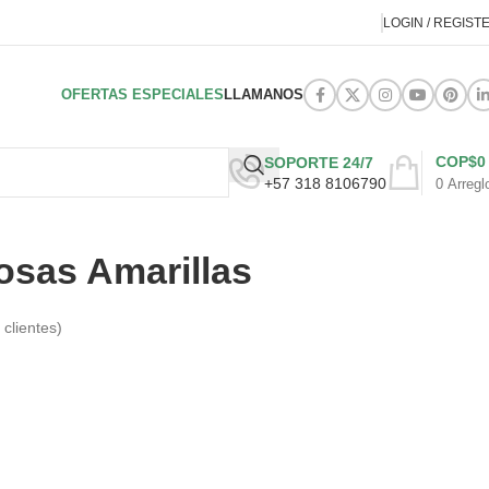
LOGIN / REGIST
OFERTAS ESPECIALES
LLAMANOS
COP$
0
SOPORTE 24/7
+57 318 8106790
0
Arregl
osas Amarillas
clientes)