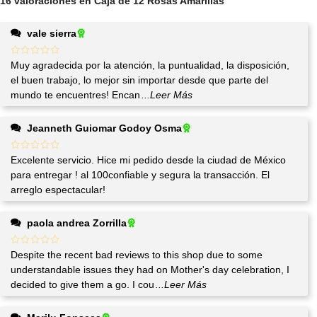
16 valoraciones en
Caja de 12 Rosas Amarillas
vale sierra
Muy agradecida por la atención, la puntualidad, la disposición,
el buen trabajo, lo mejor sin importar desde que parte del
mundo te encuentres! Encan
...Leer Más
Jeanneth Guiomar Godoy Osma
Excelente servicio. Hice mi pedido desde la ciudad de México
para entregar ! al 100confiable y segura la transacción. El
arreglo espectacular!
paola andrea Zorrilla
Despite the recent bad reviews to this shop due to some
understandable issues they had on Mother's day celebration, I
decided to give them a go. I cou
...Leer Más