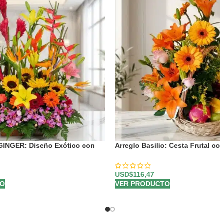
 GINGER: Diseño Exótico con
Arreglo Basilio: Cesta Frutal c
iana 🌿
Rosas y Lirios 🌿
USD$
116,47
TO
VER PRODUCTO