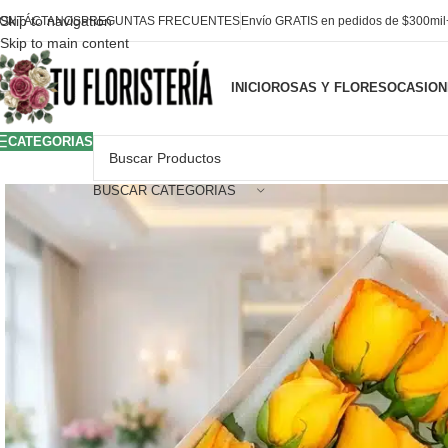
Skip to navigation
ONTÁCTANOS
PREGUNTAS FRECUENTES
Envío GRATIS en pedidos de $300mi
Skip to main content
INICIO
ROSAS Y FLORES
OCASION
CATEGORIAS
BUSCAR CATEGORIAS