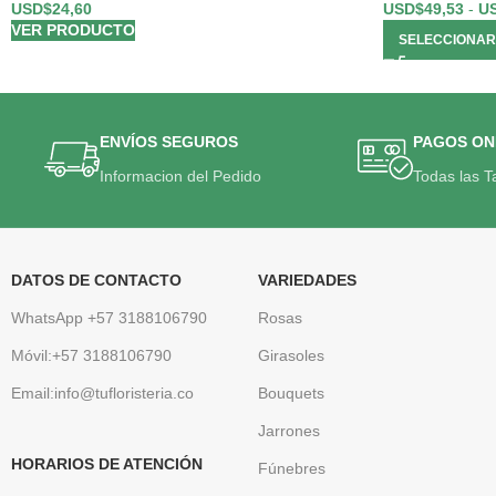
USD$
24,60
USD$
49,53
-
U
VER PRODUCTO
SELECCIONAR
ENVÍOS SEGUROS
PAGOS ON
Informacion del Pedido
Todas las T
DATOS DE CONTACTO
VARIEDADES
WhatsApp +57 3188106790
Rosas
Móvil:+57 3188106790
Girasoles
Email:info@tufloristeria.co
Bouquets
Jarrones
HORARIOS DE ATENCIÓN
Fúnebres