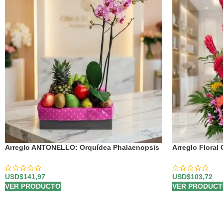
Arreglo ANTONELLO: Orquídea Phalaenopsis
Arreglo Floral
y Frutas Selectas 🌿
Orquídea Hawa
USD$
141,97
USD$
103,72
VER PRODUCTO
VER PRODUC