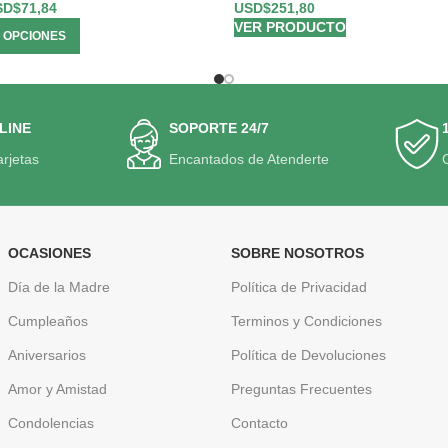
SD$
71,84
USD$
251,80
VER PRODUCTO
 OPCIONES
LINE
SOPORTE 24/7
arjetas
Encantados de Atenderte
OCASIONES
SOBRE NOSOTROS
Día de la Madre
Política de Privacidad
Cumpleaños
Terminos y Condiciones
Aniversarios
Política de Devoluciones
Amor y Amistad
Preguntas Frecuentes
Condolencias
Contacto