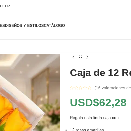
l+ COP
ES
DISEÑOS Y ESTILOS
CATÁLOGO
Caja de 12 R
(
16
valoraciones de 
USD$
62,28
Regala esta linda caja con
12 rosas amarillas