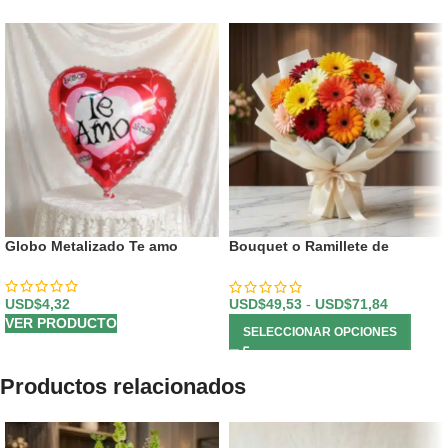
Globo Metalizado Te amo
Bouquet o Ramillete de
Gerberas Multicolor
USD$
4,32
USD$
49,53
-
USD$
71,84
VER PRODUCTO
SELECCIONAR OPCIONES
Productos relacionados