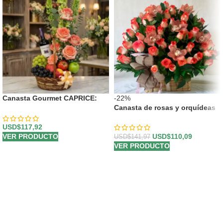
Canasta Gourmet CAPRICE:
-22%
Rosas Frescas, Frutas y Vino
Canasta de rosas y orquídeas
⚜️
USD$
117,92
USD$
110,09
VER PRODUCTO
USD$
141,97
VER PRODUCTO