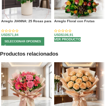
Arreglo JIANNA: 25 Rosas para
Arreglo Floral con Frutas
un Regalo Inolvidable 🌹
Tropical
USD$
71,84
USD$
106,91
VER PRODUCTO
SELECCIONAR OPCIONES
Productos relacionados