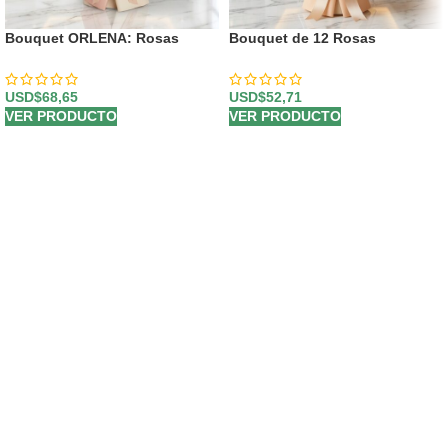
Bouquet ORLENA: Rosas
Bouquet de 12 Rosas
Rosadas y Gerberas en un
Celestina: Un Regalo para
Diseño Primaveral 🌸
Enamorar 🌹
USD$
68,65
USD$
52,71
VER PRODUCTO
VER PRODUCTO