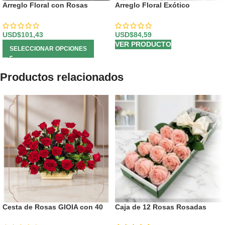
Arreglo Floral con Rosas
Arreglo Floral Exótico
Cupido
Primaveral
USD$
101,43
USD$
84,59
VER PRODUCTO
SELECCIONAR OPCIONES
Productos relacionados
Cesta de Rosas GIOIA con 40
Caja de 12 Rosas Rosadas
Flores para Regalar 🌹