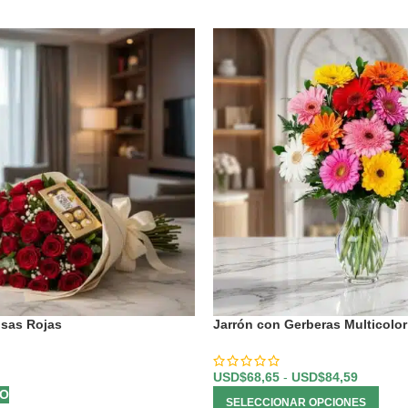
sas Rojas
Jarrón con Gerberas Multicolor
USD$
68,65
-
USD$
84,59
TO
SELECCIONAR OPCIONES