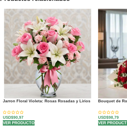
Jarron Floral Violeta: Rosas Rosadas y Lirios
Bouquet de Ro
Frescos en Cristal ✨
USD$
98,79
USD$
90,97
VER PRODUC
VER PRODUCTO