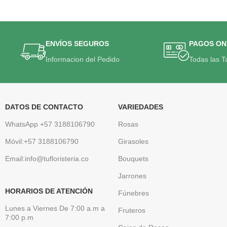
ENVÍOS SEGUROS
PAGOS ON
Informacion del Pedido
Todas las T
DATOS DE CONTACTO
VARIEDADES
WhatsApp +57 3188106790
Rosas
Móvil:+57 3188106790
Girasoles
Email:info@tufloristeria.co
Bouquets
Jarrones
HORARIOS DE ATENCIÓN
Fúnebres
Lunes a Viernes De 7:00 a.m a
Fruteros
7:00 p.m