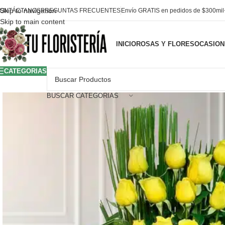
Skip to navigation
ONTÁCTANOS
PREGUNTAS FRECUENTES
Envío GRATIS en pedidos de $300mi
Skip to main content
INICIO
ROSAS Y FLORES
OCASION
CATEGORIAS
BUSCAR CATEGORIAS