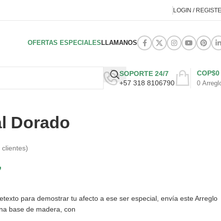
LOGIN / REGIST
OFERTAS ESPECIALES
LLAMANOS
COP$
0
SOPORTE 24/7
+57 318 8106790
0
Arregl
al Dorado
clientes)
7
etexto para demostrar tu afecto a ese ser especial, envía este Arreglo
una base de madera, con