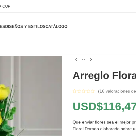
l+ COP
ES
DISEÑOS Y ESTILOS
CATÁLOGO
Arreglo Flor
(
16
valoraciones de 
USD$
116,4
Que enviar flores sea el mejor pr
Floral Dorado elaborado sobre 