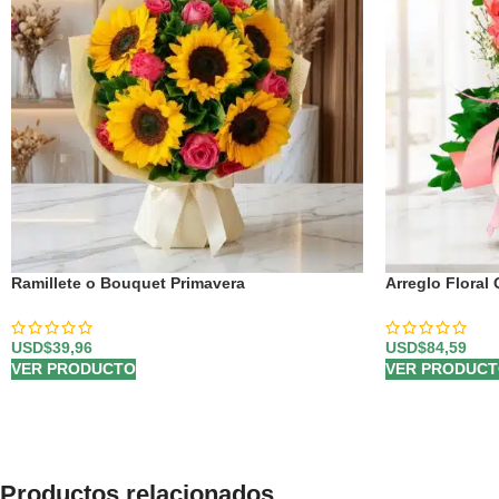
Ramillete o Bouquet Primavera
Arreglo Floral
USD$
39,96
USD$
84,59
VER PRODUCTO
VER PRODUC
Productos relacionados