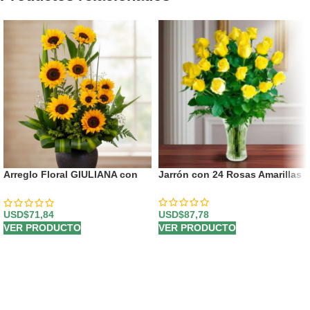
Arreglo Floral GIULIANA con
Jarrón con 24 Rosas Amarillas
Girasoles Radiantes 🌻
USD$
87,78
USD$
71,84
VER PRODUCTO
VER PRODUCTO