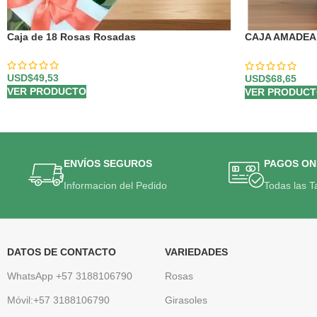
Caja de 18 Rosas Rosadas
CAJA AMADEA: 
Chocolates par
USD$
49,53
USD$
68,65
VER PRODUCTO
VER PRODUC
ENVÍOS SEGUROS
PAGOS ON
Informacion del Pedido
Todas las T
DATOS DE CONTACTO
VARIEDADES
WhatsApp +57 3188106790
Rosas
Móvil:+57 3188106790
Girasoles