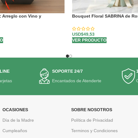
Arreglo con Vino y
Bouquet Floral SABRINA de Ro
a Sorprender ⚜️
Amarillas 🌼
USD$
49,53
TO
VER PRODUCTO
LINE
SOPORTE 24/7
arjetas
Encantados de Atenderte
OCASIONES
SOBRE NOSOTROS
Día de la Madre
Política de Privacidad
Cumpleaños
Terminos y Condiciones