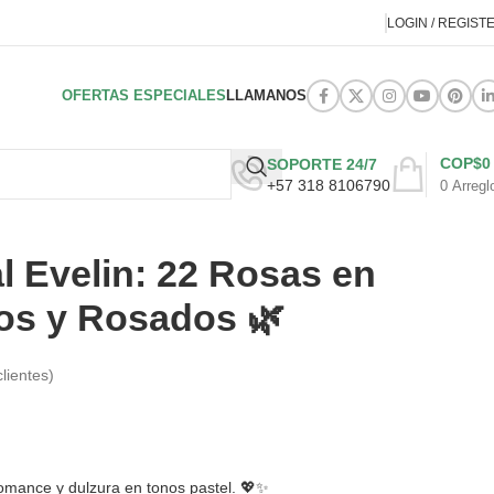
LOGIN / REGIST
OFERTAS ESPECIALES
LLAMANOS
COP$
0
SOPORTE 24/7
+57 318 8106790
0
Arregl
al Evelin: 22 Rosas en
os y Rosados 🌿
lientes)
romance y dulzura en tonos pastel. 💖✨