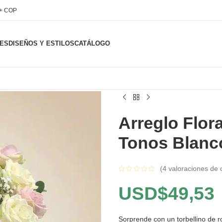
l+ COP
ES
DISEÑOS Y ESTILOS
CATÁLOGO
Arreglo Flor
Tonos Blanc
(
4
valoraciones de c
USD$
49,53
Sorprende con un torbellino de 