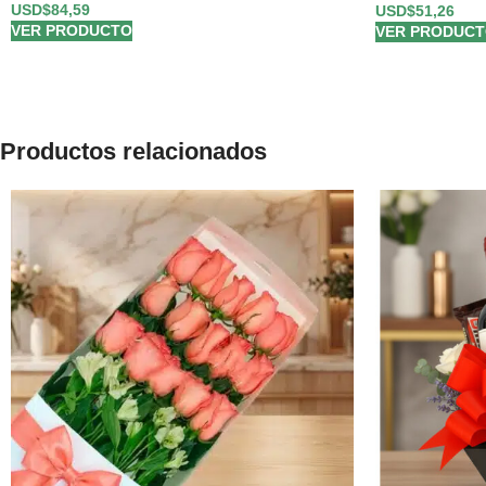
USD$
84,59
USD$
51,26
VER PRODUCTO
VER PRODUC
Productos relacionados