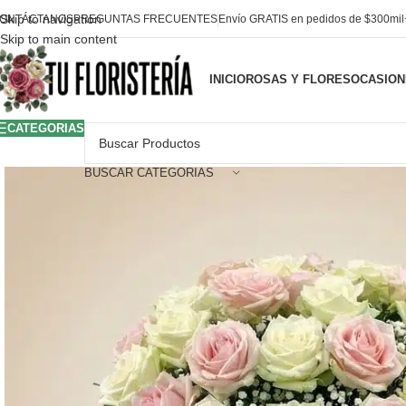
Skip to navigation
ONTÁCTANOS
PREGUNTAS FRECUENTES
Envío GRATIS en pedidos de $300mi
Skip to main content
INICIO
ROSAS Y FLORES
OCASION
CATEGORIAS
BUSCAR CATEGORIAS