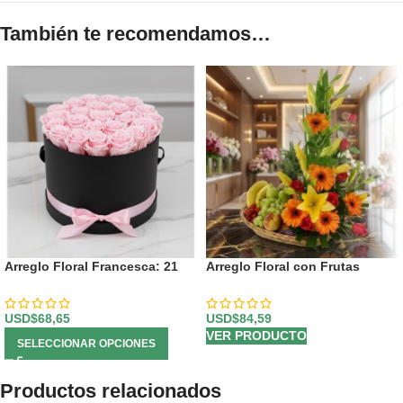
También te recomendamos…
Arreglo Floral Francesca: 21
Arreglo Floral con Frutas
Rosas en Elegante Cilindro 🤍
Quitana
USD$
68,65
USD$
84,59
VER PRODUCTO
SELECCIONAR OPCIONES
Productos relacionados