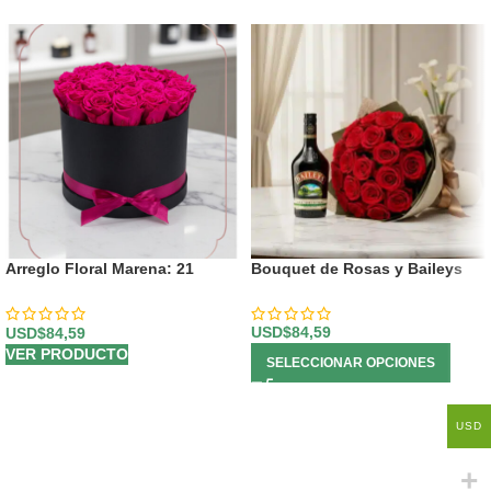
Arreglo Floral Marena: 21
Bouquet de Rosas y Baileys
Rosas Fucsia Vibrantes y
Frescas ⚜️
USD$
84,59
USD$
84,59
VER PRODUCTO
SELECCIONAR OPCIONES
USD