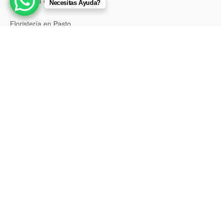
Floristería en Sincelejo
Necesitas Ayuda?
Floristería en Pasto
Floristería en Neiva
Floristería en Popayán
Floristería en Barrancabermeja
Floristería en Bello
Floristería en Envigado
Floristería en Itagüí
Floristería en Palmira