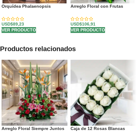
Orquídea Phalaenopsis
Arreglo Floral con Frutas
Antonella: Elegancia y Dulzura
Trópico
en un Regalo Perfecto 🌿
USD$
89,23
USD$
106,91
VER PRODUCTO
VER PRODUCTO
Productos relacionados
Arreglo Floral Siempre Juntos
Caja de 12 Rosas Blancas