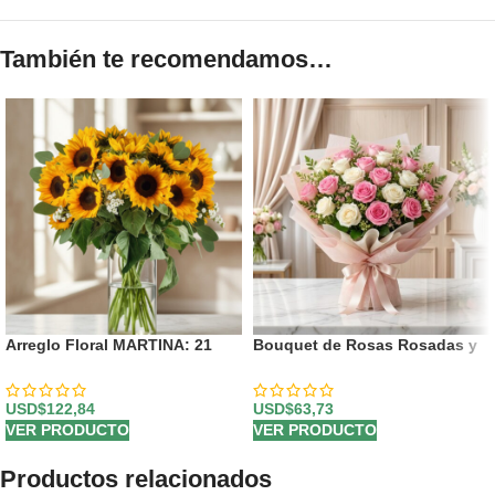
También te recomendamos…
Arreglo Floral MARTINA: 21
Bouquet de Rosas Rosadas y
Girasoles para Iluminar el Alma
Blancas LARAINA | Arreglo
🌻
Primaveral 🕊️
USD$
122,84
USD$
63,73
VER PRODUCTO
VER PRODUCTO
Productos relacionados