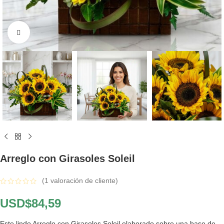
Click to enlarge
Arreglo con Girasoles Soleil
(
1
valoración de cliente)
USD$
84,59
Este lindo Arreglo con Girasoles Soleil elaborado sobre una base de