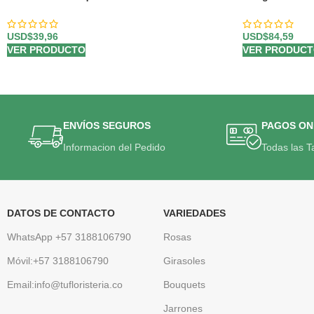
USD$
39,96
USD$
84,59
VER PRODUCTO
VER PRODUC
ENVÍOS SEGUROS
PAGOS ON
Informacion del Pedido
Todas las T
DATOS DE CONTACTO
VARIEDADES
WhatsApp +57 3188106790
Rosas
Móvil:+57 3188106790
Girasoles
Email:info@tufloristeria.co
Bouquets
Jarrones