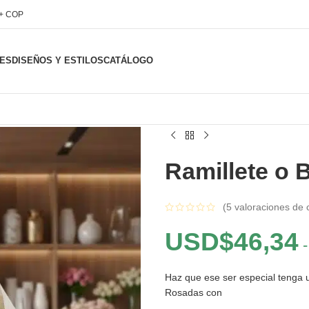
l+ COP
ES
DISEÑOS Y ESTILOS
CATÁLOGO
Ramillete o
(
5
valoraciones de c
USD$
46,34
-
Haz que ese ser especial tenga u
Rosadas con