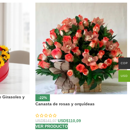
COP
USD
e Girasoles y
-22%
Canasta de rosas y orquídeas
USD$
110,09
USD$
141,97
VER PRODUCTO