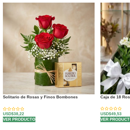
Solitario de Rosas y Finos Bombones
Caja de 18 Ros
MADONNA 🌹
USD$
49,53
USD$
38,22
VER PRODUC
VER PRODUCTO