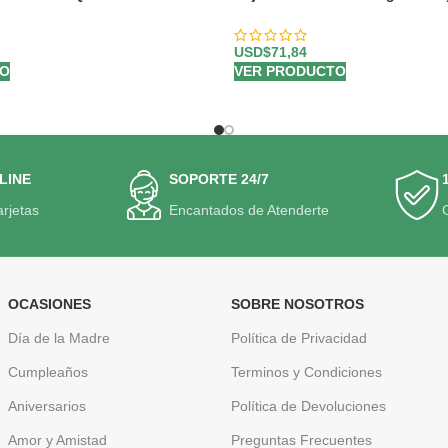
Rosas Frescas 🌹
USD$
71,84
TO
VER PRODUCTO
LINE
SOPORTE 24/7
arjetas
Encantados de Atenderte
OCASIONES
SOBRE NOSOTROS
Día de la Madre
Política de Privacidad
Cumpleaños
Terminos y Condiciones
Aniversarios
Política de Devoluciones
Amor y Amistad
Preguntas Frecuentes