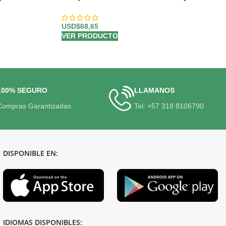
en un Diseño Primaveral 🌸
USD$
68,65
VER PRODUCTO
100% SEGURO
LLAMANOS
Compras Garantizadas
Tel: +57 318 8106790
DISPONIBLE EN:
IDIOMAS DISPONIBLES: