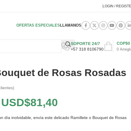
LOGIN / REGIST
OFERTAS ESPECIALES
LLAMANOS
COP$
0
SOPORTE 24/7
+57 318 8106790
0
Arregl
 Bouquet de Rosas Rosadas
lientes)
USD$
81,40
n día inolvidable, envía este delicado Ramillete o Bouquet de Rosas