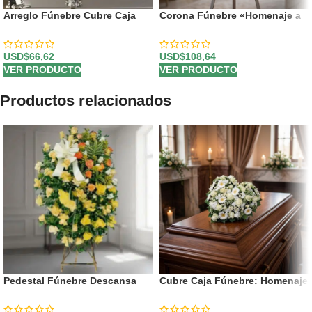
Arreglo Fúnebre Cubre Caja
Corona Fúnebre «Homenaje a
Asunción
Daniel» con Envío a Tanatorio
🕊️
USD$
66,62
USD$
108,64
VER PRODUCTO
VER PRODUCTO
Productos relacionados
Pedestal Fúnebre Descansa
Cubre Caja Fúnebre: Homenaje
Ahora
Floral para Antonio 🕊️