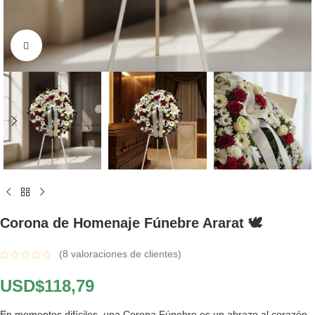
Click to enlarge
Corona de Homenaje Fúnebre Ararat 🕊️
(
8
valoraciones de clientes)
USD$
118,79
En momentos difíciles, una Corona Fúnebre es un abrazo al corazón.