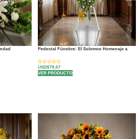
ondad
Pedestal Fúnebre: El Solemne Homenaje a
Bosco 🕊️
USD$
79,67
VER PRODUCTO