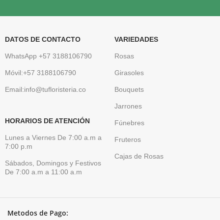
DATOS DE CONTACTO
VARIEDADES
WhatsApp +57 3188106790
Rosas
Móvil:+57 3188106790
Girasoles
Email:info@tufloristeria.co
Bouquets
Jarrones
HORARIOS DE ATENCIÓN
Fúnebres
Lunes a Viernes De 7:00 a.m a
Fruteros
7:00 p.m
Cajas de Rosas
Sábados, Domingos y Festivos
De 7:00 a.m a 11:00 a.m
Metodos de Pago: