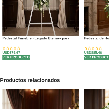
Pedestal Fúnebre «Legado Eterno» para
Pedestal de Ho
Marcelo 🕊️
Personalizado 
USD$
79,67
USD$
85,46
VER PRODUCTO
VER PRODUC
Productos relacionados