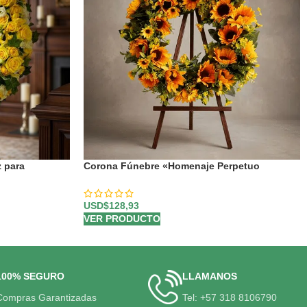
 para
Corona Fúnebre «Homenaje Perpetuo
Abraham» para un Último Adiós 🕊️
USD$
128,93
VER PRODUCTO
100% SEGURO
LLAMANOS
Compras Garantizadas
Tel: +57 318 8106790