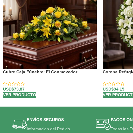
Cubre Caja Fúnebre: El Conmovedor
Corona Refugio
Homenaje a Caleb 🕊️
Hiram 🕊️
USD$
73,87
USD$
94,15
VER PRODUCTO
VER PRODUC
ENVÍOS SEGUROS
PAGOS ON
Informacion del Pedido
Todas las T