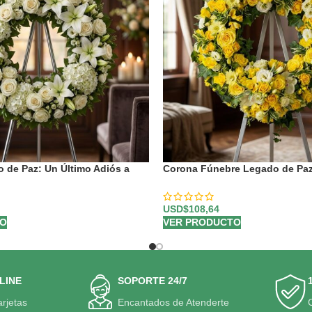
 de Paz: Un Último Adiós a
Corona Fúnebre Legado de Paz
Benjamin 🕊️
USD$
108,64
TO
VER PRODUCTO
LINE
SOPORTE 24/7
arjetas
Encantados de Atenderte