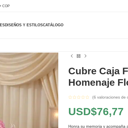
l+ COP
ES
DISEÑOS Y ESTILOS
CATÁLOGO
Cubre Caja F
Homenaje Fl
(
6
valoraciones de c
USD$
76,77
Honra su memoria y acompaña a t