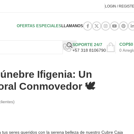
LOGIN / REGIST
OFERTAS ESPECIALES
LLAMANOS
COP$
0
SOPORTE 24/7
+57 318 8106790
0
Arregl
únebre Ifigenia: Un
oral Conmovedor 🕊️
lientes)
us seres queridos con la serena belleza de nuestro Cubre Caja