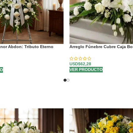
nor Abdon: Tributo Eterno
Arreglo Fúnebre Cubre Caja B
⚜️
USD$
62,28
VER PRODUCTO
TO