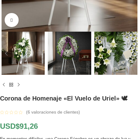
Click to enlarge
Corona de Homenaje «El Vuelo de Uriel» 🕊️
(
6
valoraciones de clientes)
USD$
91,26
En momentos difíciles, una Corona Fúnebre es un abrazo de luz y