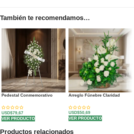
También te recomendamos…
Pedestal Conmemorativo
Arreglo Fúnebre Claridad
Legado de Marcos 🕊️
USD$
50,69
USD$
79,67
VER PRODUCTO
VER PRODUCTO
Productos relacionados