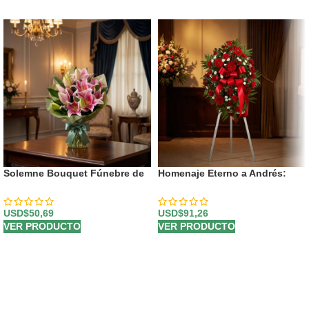
Solemne Bouquet Fúnebre de
Homenaje Eterno a Andrés:
Homenaje Eli 🕊️
Pedestal Fúnebre
Personalizado 🕊️
USD$
50,69
USD$
91,26
VER PRODUCTO
VER PRODUCTO