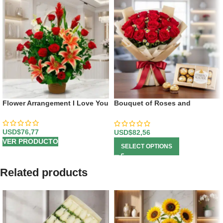
Flower Arrangement I Love You
Bouquet of Roses and
Chocolates
USD$
76,77
USD$
82,56
VER PRODUCTO
SELECT OPTIONS
Related products