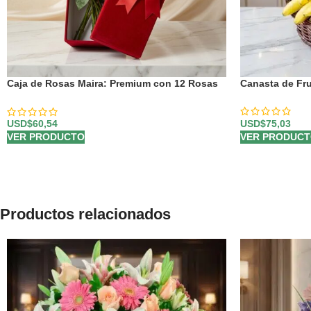
Caja de Rosas Maira: Premium con 12 Rosas
Canasta de Fru
de Exportación 🌹
USD$
75,03
USD$
60,54
VER PRODUC
VER PRODUCTO
Productos relacionados