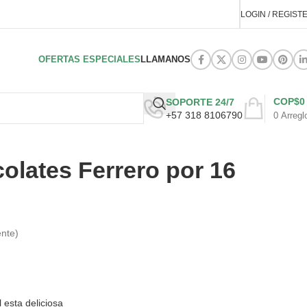
LOGIN / REGIST
OFERTAS ESPECIALES
LLAMANOS
COP$
0
SOPORTE 24/7
+57 318 8106790
0
Arregl
olates Ferrero por 16
ente)
 esta deliciosa