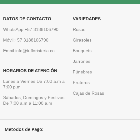
DATOS DE CONTACTO
VARIEDADES
WhatsApp +57 3188106790
Rosas
Móvil:+57 3188106790
Girasoles
Email:info@tufloristeria.co
Bouquets
Jarrones
HORARIOS DE ATENCIÓN
Fúnebres
Lunes a Viernes De 7:00 a.m a
Fruteros
7:00 p.m
Cajas de Rosas
Sábados, Domingos y Festivos
De 7:00 a.m a 11:00 a.m
Metodos de Pago: