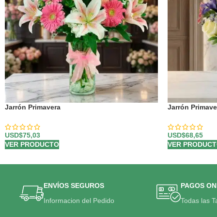
Jarrón Primavera
Jarrón Primave
USD$
75,03
USD$
68,65
VER PRODUCTO
VER PRODUC
ENVÍOS SEGUROS
PAGOS ON
Informacion del Pedido
Todas las T