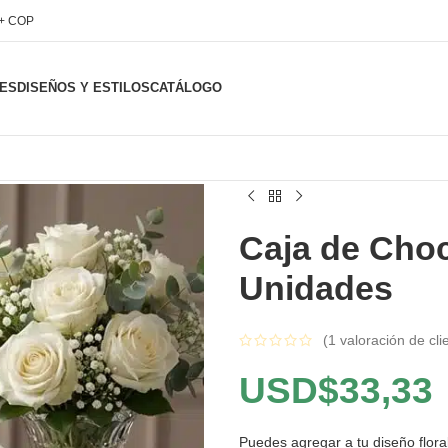
l+ COP
ES
DISEÑOS Y ESTILOS
CATÁLOGO
Caja de Choc
Unidades
(
1
valoración de cli
USD$
33,33
Puedes agregar a tu diseño floral