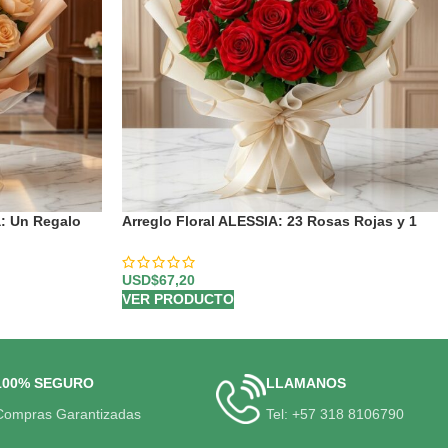
: Un Regalo
Arreglo Floral ALESSIA: 23 Rosas Rojas y 1
Blanca Inolvidable 🤍
USD$
67,20
VER PRODUCTO
100% SEGURO
LLAMANOS
Compras Garantizadas
Tel: +57 318 8106790