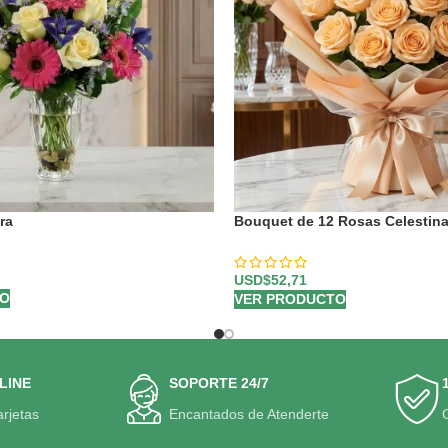
ra
Bouquet de 12 Rosas Celestina
para Enamorar 🌹
USD$
52,71
TO
VER PRODUCTO
LINE
SOPORTE 24/7
arjetas
Encantados de Atenderte