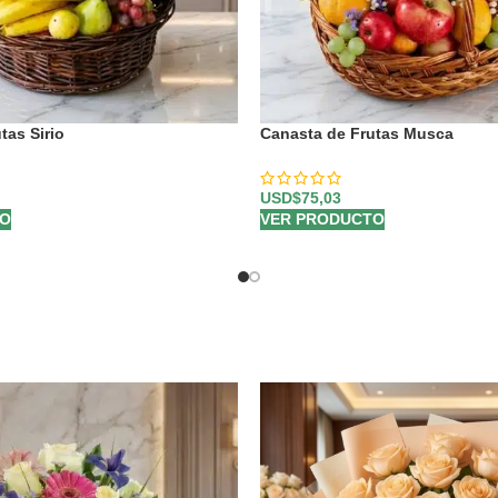
tas Sirio
Canasta de Frutas Musca
USD$
75,03
TO
VER PRODUCTO