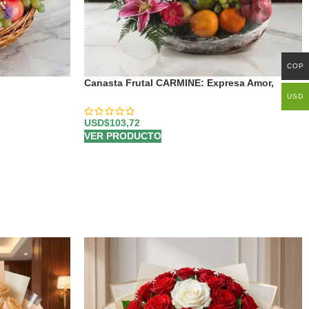
COP
Canasta Frutal CARMINE: Expresa Amor,
Gratitud y Deseos de Bienestar 💐
USD
USD$
103,72
VER PRODUCTO