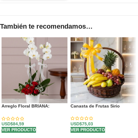
También te recomendamos…
Arreglo Floral BRIANA:
Canasta de Frutas Sirio
Orquídea y Rosas Rojas para
Enamorar 🌹
USD$
75,03
USD$
84,59
VER PRODUCTO
VER PRODUCTO