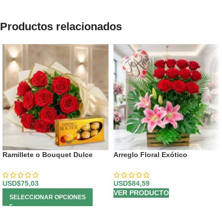
Productos relacionados
Ramillete o Bouquet Dulce
Arreglo Floral Exótico
Despertar
Primaveral
USD$
75,03
USD$
84,59
VER PRODUCTO
SELECCIONAR OPCIONES