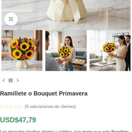
Click to enlarge
Ramillete o Bouquet Primavera
(
5
valoraciones de clientes)
USD$
47,79
Los girasoles irradian alegría y calidez, que mejor que este Ramillete