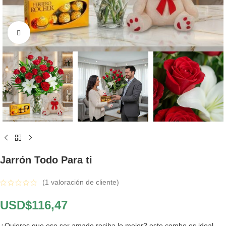
Click to enlarge
Jarrón Todo Para ti
(
1
valoración de cliente)
USD$
116,47
¿Quieres que ese ser amado reciba lo mejor? este combo es ideal