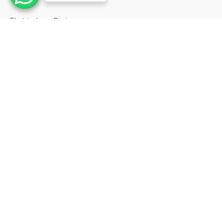
Floristería en Pasto
Floristería en Neiva
Floristería en Popayán
Floristería en Barrancabermeja
Floristería en Bello
Floristería en Envigado
Floristería en Itagüí
Floristería en Palmira