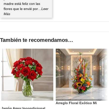
madre está feliz con las
flores que le envié por
...Leer
Más
También te recomendamos…
Arreglo Floral Exótico Mi
HOT
Flechazo
Jarrón Amor Incondicional