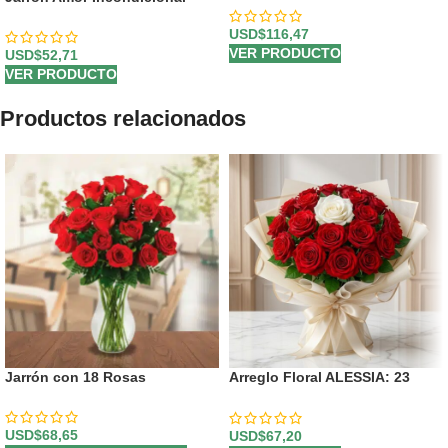
USD$
116,47
VER PRODUCTO
USD$
52,71
VER PRODUCTO
Productos relacionados
Jarrón con 18 Rosas
Arreglo Floral ALESSIA: 23
Rosas Rojas y 1 Blanca
Inolvidable 🤍
USD$
68,65
USD$
67,20