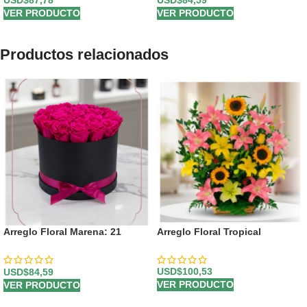
VER PRODUCTO
VER PRODUCTO
Productos relacionados
Arreglo Floral Marena: 21
Arreglo Floral Tropical
Rosas Fucsia Vibrantes y
Frescas ⚜️
USD$
100,53
USD$
84,59
VER PRODUCTO
VER PRODUCTO