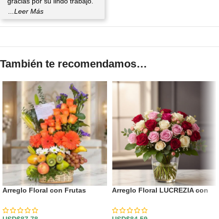
gracias por su lindo trabajo.
...Leer Más
También te recomendamos…
Arreglo Floral con Frutas
Arreglo Floral LUCREZIA con
Hadar
30 Rosas en Tonos
Románticos 🌹
USD$
87,78
USD$
84,59