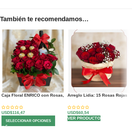
También te recomendamos…
Caja Floral ENRICO con Rosas,
Arreglo Lidia: 15 Rosas Rojas
Vino y Chocolates 🍷
Premium en Balde Rústico 🌹
USD$
116,47
USD$
60,54
VER PRODUCTO
SELECCIONAR OPCIONES