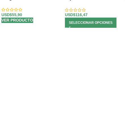
Vino y Chocolates 🍷
USD$
55,90
USD$
116,47
VER PRODUCTO
SELECCIONAR OPCIONES