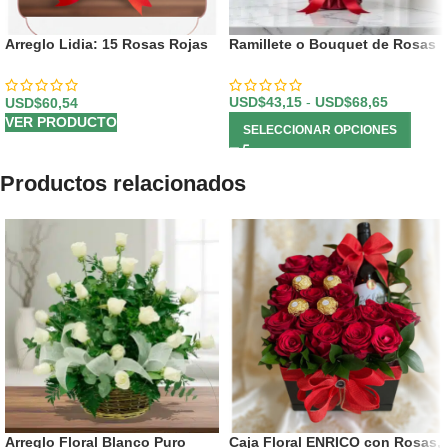
Arreglo Lidia: 15 Rosas Rojas
Ramillete o Bouquet de Rosas
Premium en Balde Rústico 🌹
USD$
43,15
-
USD$
68,65
USD$
60,54
VER PRODUCTO
SELECCIONAR OPCIONES
Productos relacionados
Arreglo Floral Blanco Puro
Caja Floral ENRICO con Rosas,