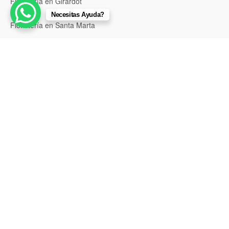
Floristería en Girardot
Necesitas Ayuda?
Floristería en Santa Marta
Floristería en Valledupar
Floristería en Riohacha
Floristería en Montería
Floristería en Sincelejo
Floristería en Pasto
Floristería en Neiva
Floristería en Popayán
Floristería en Barrancabermeja