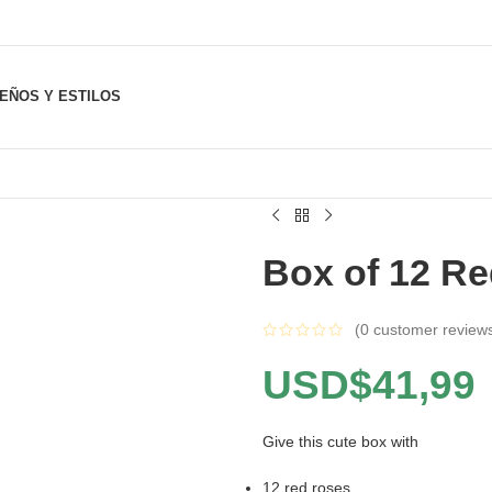
SEÑOS Y ESTILOS
Box of 12 R
(
0
customer review
USD$
41,99
Give this cute box with
12 red roses