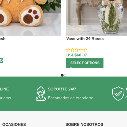
ush
Vase with 24 Roses
USD$
68,07
TO
SELECT OPTIONS
LINE
SOPORTE 24/7
arjetas
Encantados de Atenderte
OCASIONES
SOBRE NOSOTROS