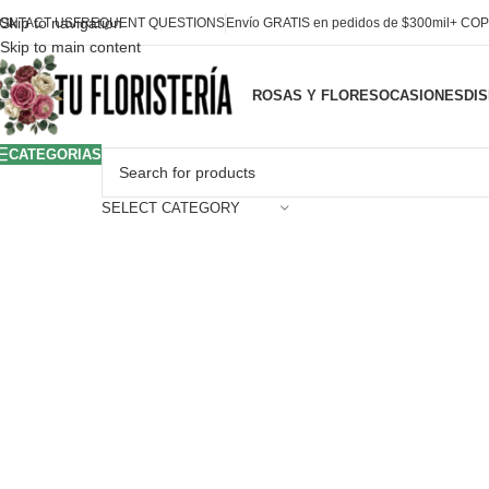
Skip to navigation
ONTACT US
FREQUENT QUESTIONS
Envío GRATIS en pedidos de $300mil+ COP
Skip to main content
ROSAS Y FLORES
OCASIONES
DI
CATEGORIAS
Click to enlarge
SELECT CATEGORY