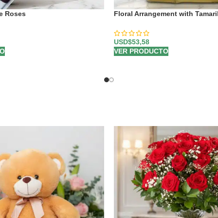
te Roses
Floral Arrangement with Tamaril
USD$
53,58
TO
VER PRODUCTO