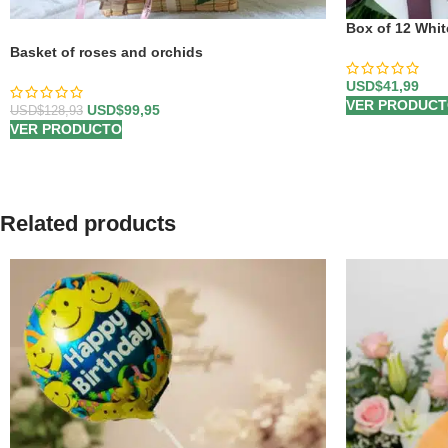
Box of 12 Whi
-22%
Basket of roses and orchids
USD$
41,99
VER PRODUC
USD$
99,95
USD$
128,93
VER PRODUCTO
Related products