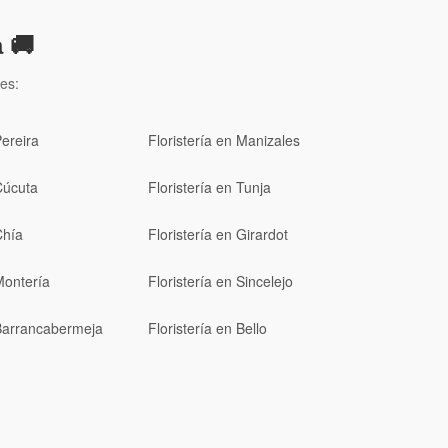
 🚚
es:
Pereira
Floristería en Manizales
Cúcuta
Floristería en Tunja
Chía
Floristería en Girardot
Montería
Floristería en Sincelejo
 Barrancabermeja
Floristería en Bello