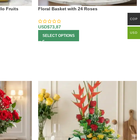
lo Fruits
Floral Basket with 24 Roses
COP
USD$
73,87
USD
SELECT OPTIONS