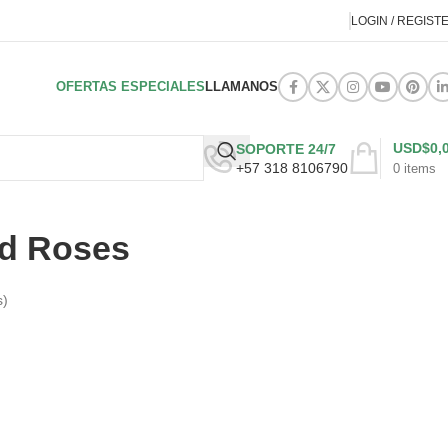
LOGIN / REGIST
OFERTAS ESPECIALES
LLAMANOS
USD$
0,
SOPORTE 24/7
+57 318 8106790
0
items
ed Roses
s)