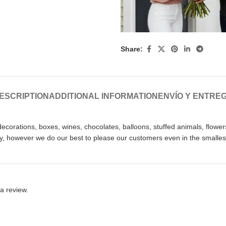
Share:
ESCRIPTION
ADDITIONAL INFORMATION
ENVÍO Y ENTRE
rations, boxes, wines, chocolates, balloons, stuffed animals, flowers,
ty, however we do our best to please our customers even in the smallest
a review.