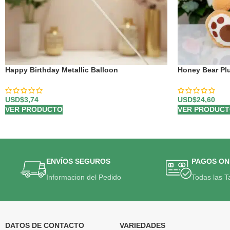
Happy Birthday Metallic Balloon
Honey Bear Pl
USD$
3,74
USD$
24,60
VER PRODUCTO
VER PRODUC
ENVÍOS SEGUROS
PAGOS ON
Informacion del Pedido
Todas las T
DATOS DE CONTACTO
VARIEDADES