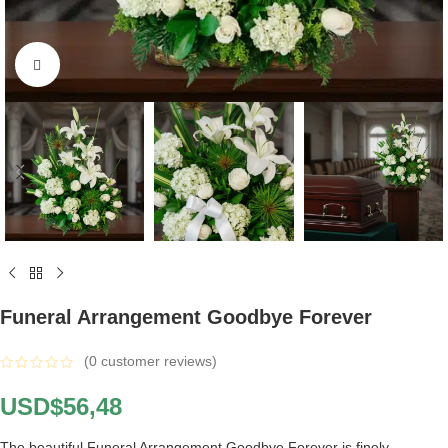
Click to enlarge
Funeral Arrangement Goodbye Forever
(
0
customer reviews)
USD$
56,48
The beautiful Funeral Arrangement Goodbye Forever is finely