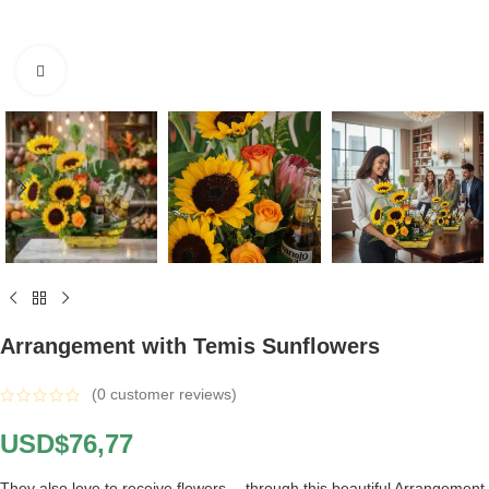
Click to enlarge
Arrangement with Temis Sunflowers
(
0
customer reviews)
USD$
76,77
They also love to receive flowers… through this beautiful Arrangement