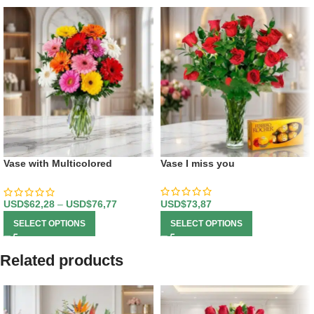
Vase with Multicolored
Vase I miss you
Gerberas
USD$
73,87
USD$
62,28
–
USD$
76,77
SELECT OPTIONS
SELECT OPTIONS
Related products