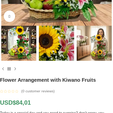
Click to enlarge
Flower Arrangement with Kiwano Fruits
(
0
customer reviews)
USD$
84,01
Today is a special day and you need to surprise? don’t worry, you