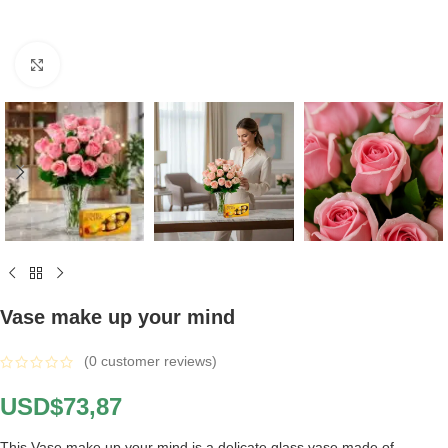
Click to enlarge
Vase make up your mind
(
0
customer reviews)
USD$
73,87
This Vase make up your mind is a delicate glass vase made of