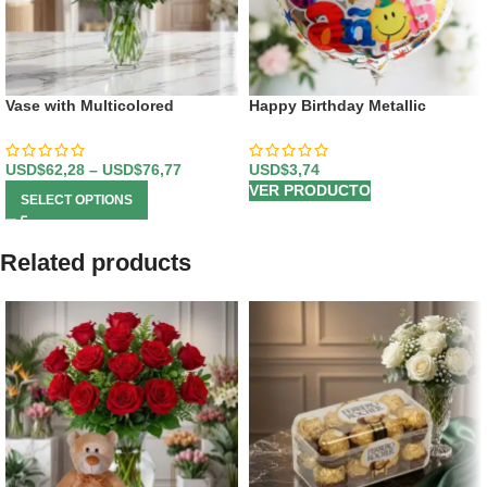
Vase with Multicolored
Happy Birthday Metallic
Gerberas
Balloon
USD$
62,28
–
USD$
76,77
USD$
3,74
VER PRODUCTO
SELECT OPTIONS
Related products