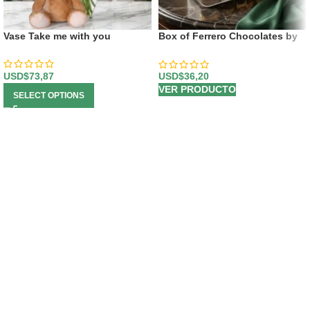
Vase Take me with you
Box of Ferrero Chocolates by
16 Units
USD$
73,87
USD$
36,20
VER PRODUCTO
SELECT OPTIONS