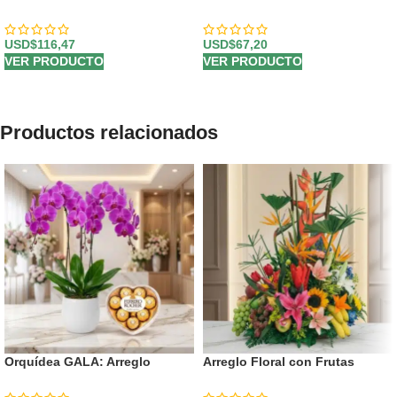
Encanto
Rosadas para Expresar Pura
Alegría 💐
USD$
116,47
USD$
67,20
VER PRODUCTO
VER PRODUCTO
Productos relacionados
Orquídea GALA: Arreglo
Arreglo Floral con Frutas
Premium con Chocolates de
Tentación
Corazón ✨