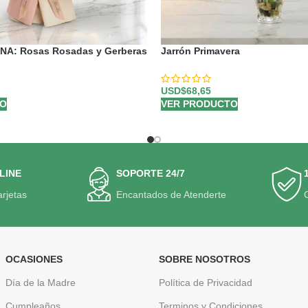
NA: Rosas Rosadas y Gerberas
Jarrón Primavera
rimaveral 🌸
USD$
68,65
VER PRODUCTO
TO
LINE
SOPORTE 24/7
arjetas
Encantados de Atenderte
OCASIONES
SOBRE NOSOTROS
Día de la Madre
Política de Privacidad
Cumpleaños
Terminos y Condiciones