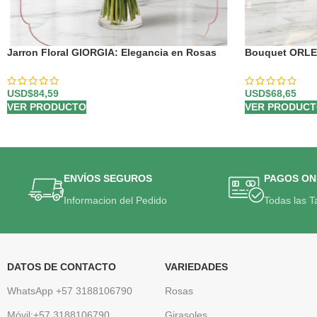
Jarron Floral GIORGIA: Elegancia en Rosas
Bouquet ORLE
Rojas, Rosadas y Lirios 🌹
en un Diseño P
USD$
84,59
USD$
68,65
VER PRODUCTO
VER PRODUC
ENVÍOS SEGUROS
PAGOS ON
Informacion del Pedido
Todas las T
DATOS DE CONTACTO
VARIEDADES
WhatsApp +57 3188106790
Rosas
Móvil:+57 3188106790
Girasoles