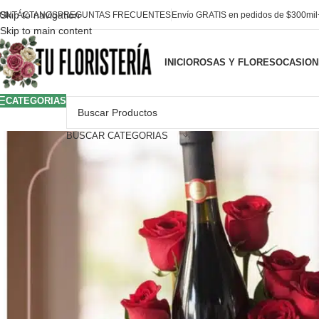
Skip to navigation
ONTÁCTANOS
PREGUNTAS FRECUENTES
Envío GRATIS en pedidos de $300mi
Skip to main content
INICIO
ROSAS Y FLORES
OCASION
CATEGORIAS
BUSCAR CATEGORIAS