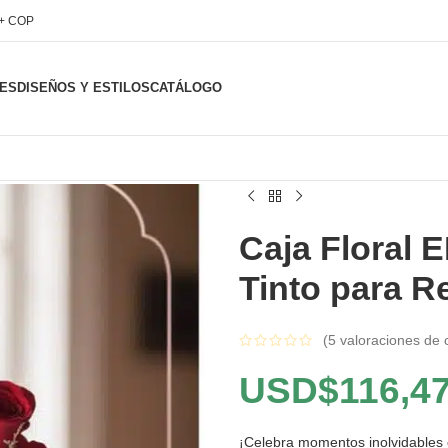
l+ COP
ES
DISEÑOS Y ESTILOS
CATÁLOGO
Caja Floral 
Tinto para R
(
5
valoraciones de c
USD$
116,4
¡Celebra momentos inolvidables 