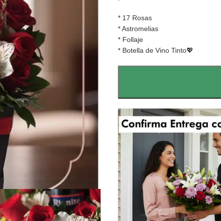
* 17 Rosas
* Astromelias
* Follaje
* Botella de Vino Tinto💖