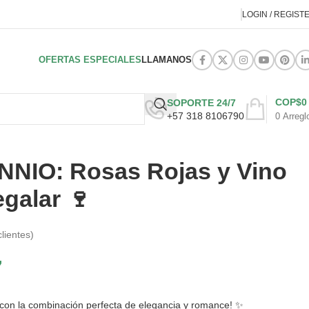
LOGIN / REGIST
OFERTAS ESPECIALES
LLAMANOS
COP$
0
SOPORTE 24/7
+57 318 8106790
0
Arregl
ENNIO: Rosas Rojas y Vino
egalar 🍷
lientes)
7
con la combinación perfecta de elegancia y romance! ✨