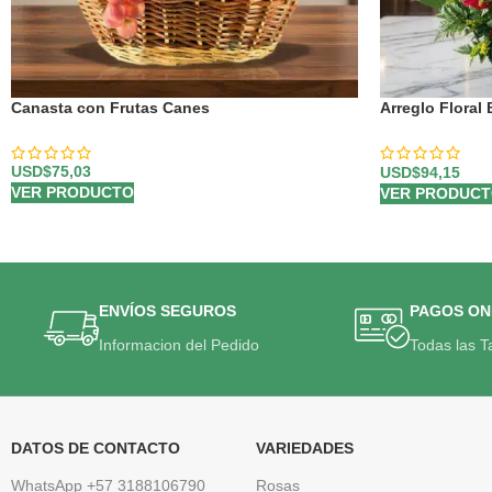
Canasta con Frutas Canes
Arreglo Floral
Girasoles y Fr
USD$
75,03
USD$
94,15
VER PRODUCTO
VER PRODUC
ENVÍOS SEGUROS
PAGOS ON
Informacion del Pedido
Todas las T
DATOS DE CONTACTO
VARIEDADES
WhatsApp +57 3188106790
Rosas