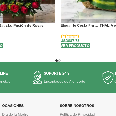
 Batista: Fusión de Rosas,
Elegante Cesta Frutal THALIA c
utas Frescas 🌿
Anturios ⚜️
USD$
87,78
TO
VER PRODUCTO
LINE
SOPORTE 24/7
arjetas
Encantados de Atenderte
OCASIONES
SOBRE NOSOTROS
Día de la Madre
Política de Privacidad