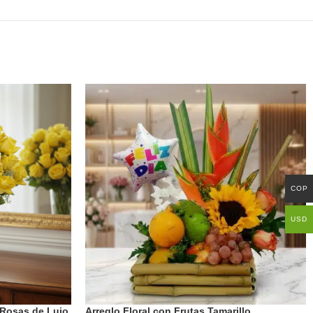
COP
USD
 Rosas de Lujo
Arreglo Floral con Frutas Tamarillo