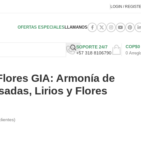
LOGIN / REGIST
OFERTAS ESPECIALES
LLAMANOS
COP$
0
SOPORTE 24/7
+57 318 8106790
0
Arregl
lores GIA: Armonía de
adas, Lirios y Flores
lientes)