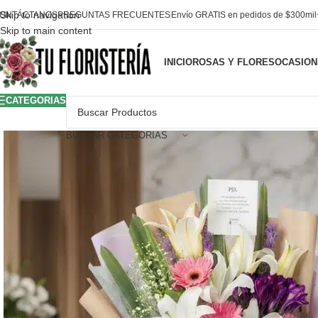
Skip to navigation
ONTÁCTANOS
PREGUNTAS FRECUENTES
Envío GRATIS en pedidos de $300mi
Skip to main content
INICIO
ROSAS Y FLORES
OCASION
CATEGORIAS
BUSCAR CATEGORIAS