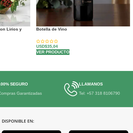
on Lirios y
Botella de Vino
USD$
35,04
VER PRODUCTO
100% SEGURO
LLAMANOS
Compras Garantizadas
Tel: +57 318 8106790
DISPONIBLE EN: