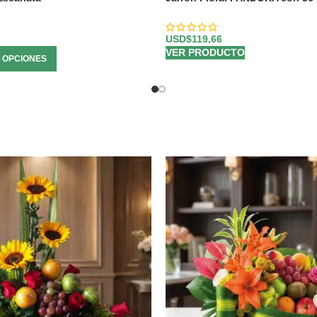
y Frescura ⚜️
USD$
119,66
VER PRODUCTO
 OPCIONES