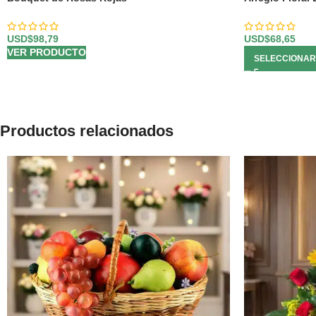
USD$
98,79
USD$
68,65
VER PRODUCTO
SELECCIONAR
Productos relacionados