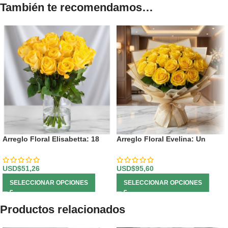
También te recomendamos…
Arreglo Floral Elisabetta: 18
Arreglo Floral Evelina: Un
Rosas de Amistad y Gratitud 🌼
Destello de Sol con 24 Rosas
✨
USD$
51,26
USD$
95,60
SELECCIONAR OPCIONES
SELECCIONAR OPCIONES
Productos relacionados