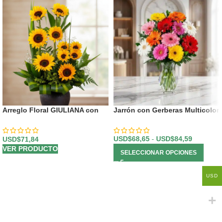
Arreglo Floral GIULIANA con
Jarrón con Gerberas Multicolor
Girasoles Radiantes 🌻
USD$
68,65
-
USD$
84,59
USD$
71,84
VER PRODUCTO
SELECCIONAR OPCIONES
USD