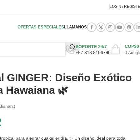
LOGIN / REGIST
OFERTAS ESPECIALES
LLAMANOS
COP$
0
SOPORTE 24/7
+57 318 8106790
0
Arregl
al GINGER: Diseño Exótico
a Hawaiana 🌿
lientes)
2
 tropical para alegrar cualquier día. ✨ Un diseño ideal para toda