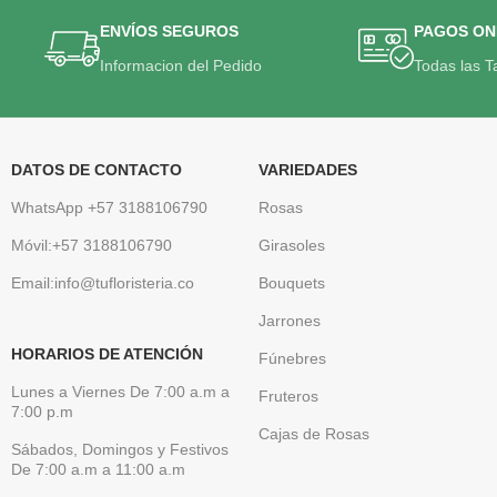
ENVÍOS SEGUROS
PAGOS ON
Informacion del Pedido
Todas las T
DATOS DE CONTACTO
VARIEDADES
WhatsApp +57 3188106790
Rosas
Móvil:+57 3188106790
Girasoles
Email:info@tufloristeria.co
Bouquets
Jarrones
HORARIOS DE ATENCIÓN
Fúnebres
Lunes a Viernes De 7:00 a.m a
Fruteros
7:00 p.m
Cajas de Rosas
Sábados, Domingos y Festivos
De 7:00 a.m a 11:00 a.m