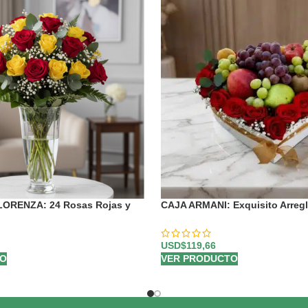
l LORENZA: 24 Rosas Rojas y
CAJA ARMANI: Exquisito Arregl
as de Vida ⚜️
Rosas Rojas en Corazón 🌹
USD$
119,66
TO
VER PRODUCTO