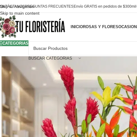
Skip to navigation
ONTÁCTANOS
PREGUNTAS FRECUENTES
Envío GRATIS en pedidos de $300mi
Skip to main content
INICIO
ROSAS Y FLORES
OCASION
CATEGORIAS
BUSCAR CATEGORIAS