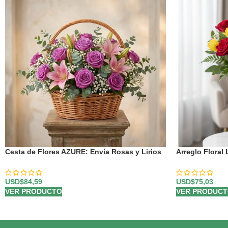
Cesta de Flores AZURE: Envía Rosas y Lirios
Arreglo Flora
Primaverales a Domicilio 💐
Amarillas Llen
USD$
84,59
USD$
75,03
VER PRODUCTO
VER PRODUC