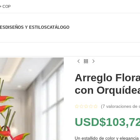
l+ COP
ES
DISEÑOS Y ESTILOS
CATÁLOGO
Arreglo Flor
con Orquíde
(
7
valoraciones de c
USD$
103,7
Un estallido de color y elegancia