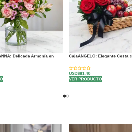
 ANNA: Delicada Armonía en
CajaANGELO: Elegante Cesta 
 🌸
Rojas, Vino y Chocolates 🍷
USD$
81,40
TO
VER PRODUCTO