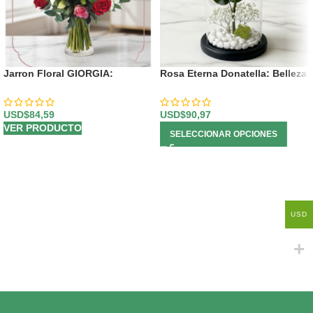
Jarron Floral GIORGIA:
Rosa Eterna Donatella: Belleza
Elegancia en Rosas Rojas,
Inmortal en Domo de Cristal 🌹
Rosadas y Lirios 🌹
USD$
84,59
USD$
90,97
VER PRODUCTO
SELECCIONAR OPCIONES
USD