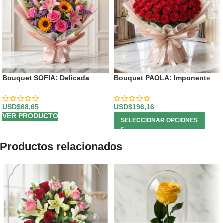
Bouquet SOFIA: Delicada
Bouquet PAOLA: Imponente
Armonía de Rosas y Lirios
Arreglo con 72 Espectaculares
Primaverales 💐
Rosas 🌹
USD$
68,65
USD$
196,16
VER PRODUCTO
SELECCIONAR OPCIONES
Productos relacionados