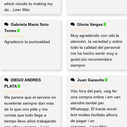
which results to making my
da
...Leer Más
Gabriela Maria Soto
Gloria Vargas
Torres
Muy agradecido con uds,la
atención, la variedad y sobre
Agradezco la puntualidad
todo la calidad del personal
me ha hecho sentir muy a
gusto,los recomendare
siempre
DIEGO ANDRES
Juan Garavito
PLATA
Visc fora del país, vaig fer
una compra online i em van
Me parece que el servicio es
atendre també per
ecxelente siempre dan más
Whatsapp. El tracte excel-
de lo que uno pide y me
lent moltes faclitats alhora
consta que todo llega a
de pagar i un
tiempo llevo años trabajando
seguime
...Leer Más
con ellos y siempr
...Leer