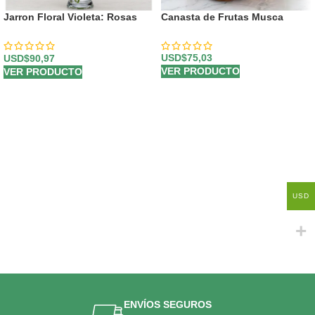
Jarron Floral Violeta: Rosas
Canasta de Frutas Musca
Rosadas y Lirios Frescos en
Cristal ✨
USD$
75,03
USD$
90,97
VER PRODUCTO
VER PRODUCTO
USD
ENVÍOS SEGUROS