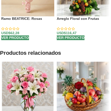
Ramo BEATRICE: Rosas
Arreglo Floral con Frutas
Salmón y Girasoles para
Eclipse
Expresar tus Sentimientos 💌
USD$
62,28
USD$
116,47
VER PRODUCTO
VER PRODUCTO
Productos relacionados