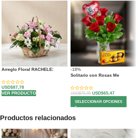
Arreglo Floral RACHELE:
-18%
Delicada Cesta con 12 Rosas
Solitario con Rosas Me
Rosadas y Flores de
Enamoras
Temporada 🕊️
USD$
87,78
VER PRODUCTO
USD$
65,47
USD$
79,95
SELECCIONAR OPCIONES
Productos relacionados