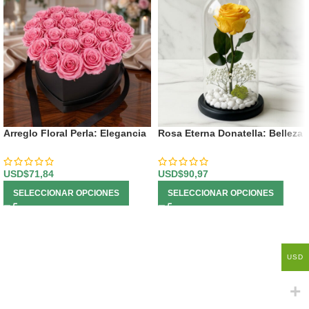
Arreglo Floral Perla: Elegancia
Rosa Eterna Donatella: Belleza
en Caja Corazón con Rosas 💝
Inmortal en Domo de Cristal 🌹
USD$
71,84
USD$
90,97
SELECCIONAR OPCIONES
SELECCIONAR OPCIONES
USD