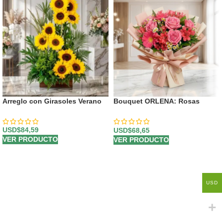
Arreglo con Girasoles Verano
Bouquet ORLENA: Rosas
Rosadas y Gerberas en un
Diseño Primaveral 🌸
USD$
84,59
USD$
68,65
VER PRODUCTO
VER PRODUCTO
USD