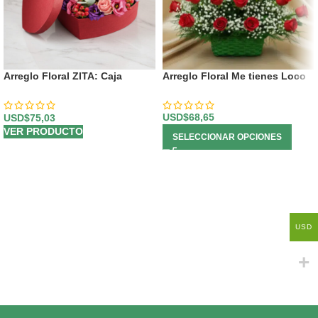
Arreglo Floral ZITA: Caja
Arreglo Floral Me tienes Loco
Corazón con Rosas y Flores
Mixtas 💝
USD$
68,65
USD$
75,03
VER PRODUCTO
SELECCIONAR OPCIONES
USD