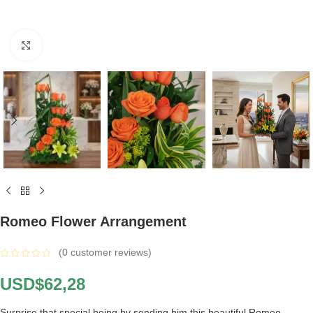
Click to enlarge
Romeo Flower Arrangement
(
0
customer reviews)
USD$
62,28
Surprise that special being by sending him this beautiful Romeo