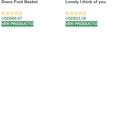
Draco Fruit Basket
Lonely I think of you
USD$
68,07
USD$
33,30
VER PRODUCTO
VER PRODUCTO