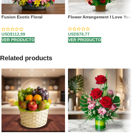
Fusion Exotic Floral
Flower Arrangement I Love You
Arrangement
USD$
76,77
USD$
112,99
VER PRODUCTO
VER PRODUCTO
Related products